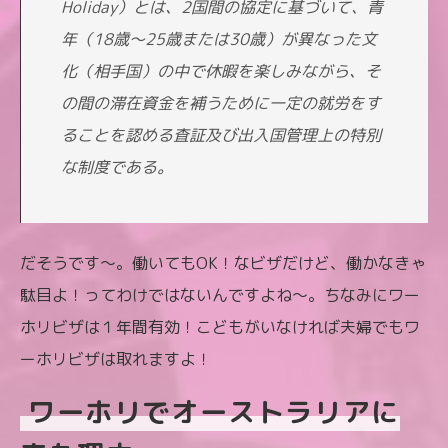
Holiday）とは、2国間の協定に基づいて、青
年（18歳〜25歳または30歳）が異なった文
化（相手国）の中で休暇を楽しみながら、そ
の間の滞在資金を補うために一定の就労をす
ることを認める査証及び出入国管理上の特別
な制度である。
だそうです〜。働いてもOK！なビザだけど、働かなきゃ
駄目よ！ってわけではないんですよね〜。ちなみにワー
ホリビザは１年間有効！こどもがいなければ夫婦でもワ
ーホリビザは取れますよ！
ワーホリでオーストラリアに