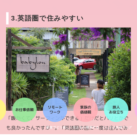
3.英語圏で住みやすい
リモート
家族の
旅人
お仕事依頼
ワーク
価値観
お役立ち
「暖かくて、サーフィンができる」だけだとバリとかで
も良かったんですが…。「英語圏の国に一度は住んでみ
家族でどう楽しく生きるか模索する、にしだけ夫婦ブログ