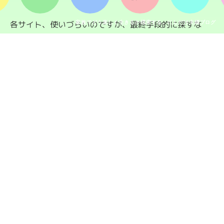
各サイト、使いづらいのですが、最終手段的に探すな
家族でどう楽しく生きるか模索する、にしだけ夫婦ブログ
ら…！下にリンクを貼っておきますね。
Caltex
BP
Shell
最後はやっぱり口コミ！
以上がWikicampsと併用したいサイトの紹介でした＾＾
さらに併用したいのが口コミ！トリップ中に出会ったキ
ャンパーに