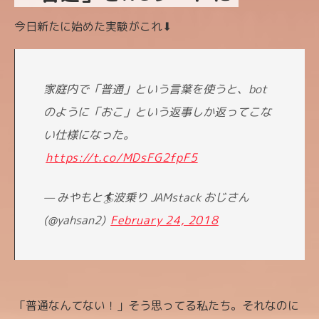
今日新たに始めた実験がこれ⬇
家庭内で「普通」という言葉を使うと、bot
のように「おこ」という返事しか返ってこな
い仕様になった。
https://t.co/MDsFG2fpF5
— みやもと🏄波乗り JAMstack おじさん
(@yahsan2)
February 24, 2018
「普通なんてない！」そう思ってる私たち。
それなのに