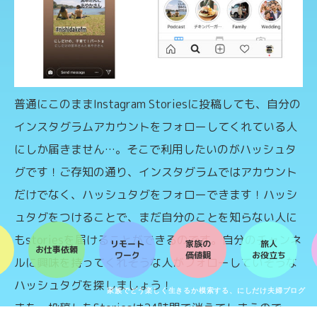
普通にこのままInstagram Storiesに投稿しても、自分の
インスタグラムアカウントをフォローしてくれている人
にしか届きません…。そこで利用したいのがハッシュタ
グです！ご存知の通り、インスタグラムではアカウント
だけでなく、ハッシュタグをフォローできます！ハッシ
ュタグをつけることで、まだ自分のことを知らない人に
もstoriesを届けることができるのです。自分のチャンネ
リモート
家族の
旅人
お仕事依頼
ワーク
価値観
お役立ち
ルに興味を持ってくれそうな人がフォローしていそうな
ハッシュタグを探しましょう！
家族でどう楽しく生きるか模索する、にしだけ夫婦ブログ
また、投稿したStoriesは24時間で消えてしまうので、