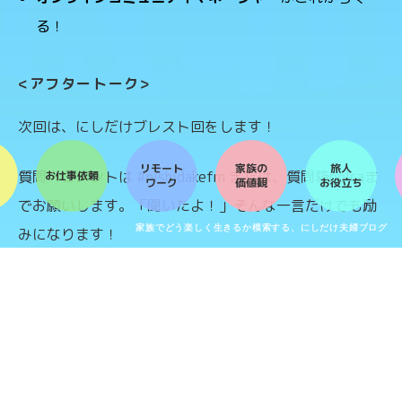
る！
<
アフタートーク
>
次回は、にしだけブレスト回をします！
リモート
家族の
旅人
質問・コメントは
#nishidakefm
または、質問箱
polca
ま
お仕事依頼
ワーク
価値観
お役立ち
でお願いします。「聞いたよ！」そんな一言だけでも励
家族でどう楽しく生きるか模索する、にしだけ夫婦ブログ
みになります！
polca.jp/projects/y5VqXNqrERP