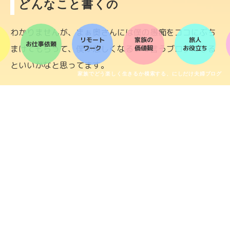
どんなこと書くの
わかりませんが、まぁ奥さんには僕の愚痴をココにぶち
リモート
家族の
旅人
お仕事依頼
まけてもらって、僕が悲しくなるって言うブログになる
ワーク
価値観
お役立ち
といいかなと思ってます。
家族でどう楽しく生きるか模索する、にしだけ夫婦ブログ
あとは、一緒に住まなくていいと今でも思っているし、
大した理由もなく僕が名字かえてるので、そんなところ
は価値観をバグらせる参考になるんじゃないかなと思っ
てます。
そんな感じでよろしくお願いします。